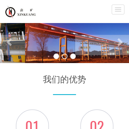
Toggle
naviga
Previous
Ne
我们的优势
01
02